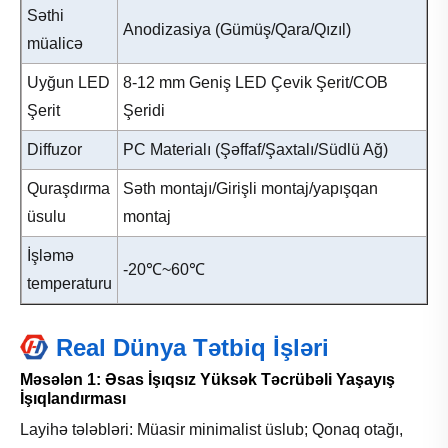
Səthi
Anodizasiya (Gümüş/Qara/Qızıl)
müalicə
Uyğun LED
8-12 mm Geniş LED Çevik Şerit/COB
Şerit
Şeridi
Diffuzor
PC Materialı (Şəffaf/Şaxtalı/Südlü Ağ)
Quraşdırma
Səth montajı/Girişli montaj/yapışqan
üsulu
montaj
İşləmə
-20℃~60℃
temperaturu
Real Dünya Tətbiq İşləri
Məsələn 1: Əsas İşıqsız Yüksək Təcrübəli Yaşayış
İşıqlandırması
Layihə tələbləri: Müasir minimalist üslub; Qonaq otağı,