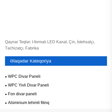
Qaynar Teqlər: I-formalı LED Kanal, Çin, İstehsalçı,
Təchizatçı, Fabrika
Əlaqədar Kateqoriya
WPC Divar Paneli
WPC Yivli Divar Paneli
Fon divar paneli
Alüminium lehimli fitinq