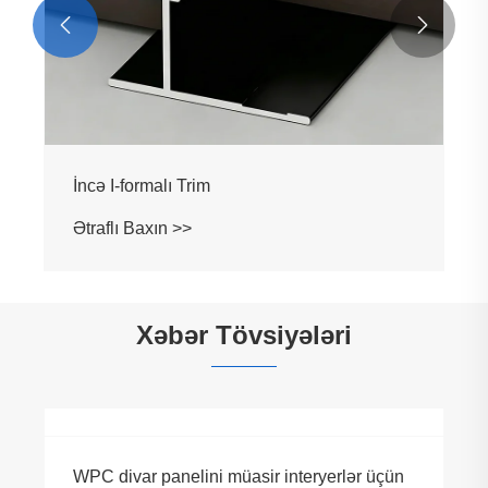


İncə I-formalı Trim
Ətraflı Baxın >>
Xəbər Tövsiyələri