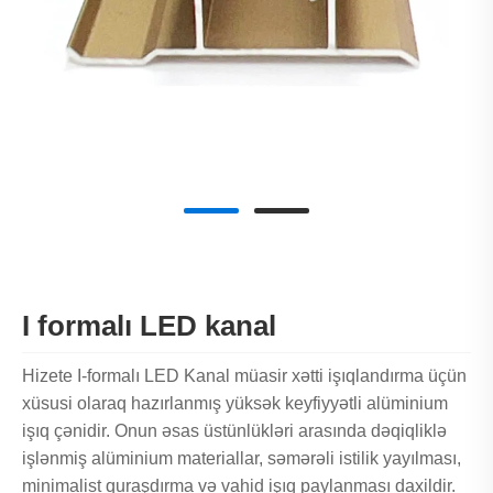
I formalı LED kanal
Hizete I-formalı LED Kanal müasir xətti işıqlandırma üçün
xüsusi olaraq hazırlanmış yüksək keyfiyyətli alüminium
işıq çənidir. Onun əsas üstünlükləri arasında dəqiqliklə
işlənmiş alüminium materiallar, səmərəli istilik yayılması,
minimalist quraşdırma və vahid işıq paylanması daxildir.