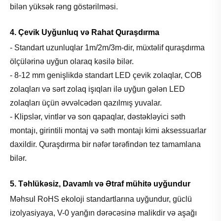
bilən yüksək rəng göstərilməsi.
4. Çevik Uyğunluq və Rahat Quraşdırma
- Standart uzunluqlar 1m/2m/3m-dir, müxtəlif quraşdırma
ölçülərinə uyğun olaraq kəsilə bilər.
- 8-12 mm genişlikdə standart LED çevik zolaqlar, COB
zolaqları və sərt zolaq işıqları ilə uyğun gələn LED
zolaqları üçün əvvəlcədən qazılmış yuvalar.
- Klipslər, vintlər və son qapaqlar, dəstəkləyici səth
montajı, girintili montaj və səth montajı kimi aksessuarlar
daxildir. Quraşdırma bir nəfər tərəfindən tez tamamlana
bilər.
5. Təhlükəsiz, Davamlı və Ətraf mühitə uyğundur
Məhsul RoHS ekoloji standartlarına uyğundur, güclü
izolyasiyaya, V-0 yanğın dərəcəsinə malikdir və aşağı