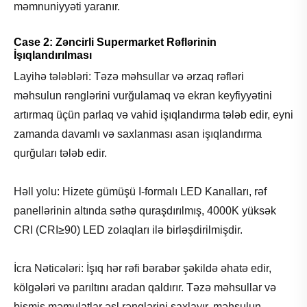
məmnuniyyəti yaranır.
Case 2: Zəncirli Supermarket Rəflərinin
İşıqlandırılması
Layihə tələbləri: Təzə məhsullar və ərzaq rəfləri
məhsulun rənglərini vurğulamaq və ekran keyfiyyətini
artırmaq üçün parlaq və vahid işıqlandırma tələb edir, eyni
zamanda davamlı və saxlanması asan işıqlandırma
qurğuları tələb edir.
Həll yolu: Hizete gümüşü I-formalı LED Kanalları, rəf
panellərinin altında səthə quraşdırılmış, 4000K yüksək
CRI (CRI≥90) LED zolaqları ilə birləşdirilmişdir.
İcra Nəticələri: İşıq hər rəfi bərabər şəkildə əhatə edir,
kölgələri və parıltını aradan qaldırır. Təzə məhsullar və
bişmiş məmulatlar əsl rənglərini saxlayır, məhsulun