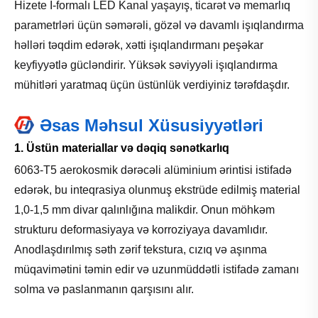
Hizete I-formalı LED Kanal yaşayış, ticarət və memarlıq
parametrləri üçün səmərəli, gözəl və davamlı işıqlandırma
həlləri təqdim edərək, xətti işıqlandırmanı peşəkar
keyfiyyətlə gücləndirir. Yüksək səviyyəli işıqlandırma
mühitləri yaratmaq üçün üstünlük verdiyiniz tərəfdaşdır.
Əsas Məhsul Xüsusiyyətləri
1. Üstün materiallar və dəqiq sənətkarlıq
6063-T5 aerokosmik dərəcəli alüminium ərintisi istifadə
edərək, bu inteqrasiya olunmuş ekstrüde edilmiş material
1,0-1,5 mm divar qalınlığına malikdir. Onun möhkəm
strukturu deformasiyaya və korroziyaya davamlıdır.
Anodlaşdırılmış səth zərif tekstura, cızıq və aşınma
müqavimətini təmin edir və uzunmüddətli istifadə zamanı
solma və paslanmanın qarşısını alır.