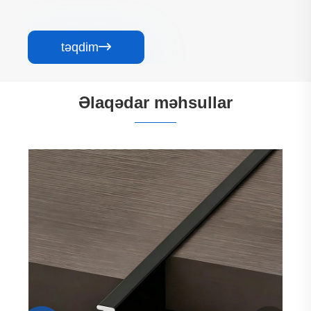
təqdim

Əlaqədar məhsullar