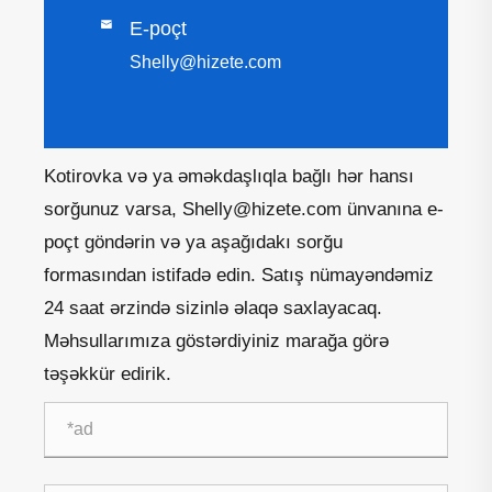

E-poçt
Shelly@hizete.com
Kotirovka və ya əməkdaşlıqla bağlı hər hansı
sorğunuz varsa, Shelly@hizete.com ünvanına e-
poçt göndərin və ya aşağıdakı sorğu
formasından istifadə edin. Satış nümayəndəmiz
24 saat ərzində sizinlə əlaqə saxlayacaq.
Məhsullarımıza göstərdiyiniz marağa görə
təşəkkür edirik.