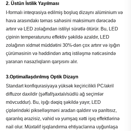
2. Üstün İstilik Yayılması
I-formalı inteqrasiya edilmiş boşluq dizaynı alüminium və
hava arasındakı təmas sahəsini maksimum dərəcədə
artırır və LED zolağından istiliyi sürətlə ötürür. Bu, LED
çipinin temperaturunu effektiv şəkildə azaldır, LED
zolağının xidmət müddətini 30%-dən çox artırır və işığın
çürüməsinin və həddindən artıq istiləşmə nəticəsində
yaranan nasazlıqların qarşısını alır.
3.Optimallaşdırılmış Optik Dizayn
Standart konfiqurasiyaya yüksək keçiricilikli PC/akril
diffuzor daxildir (şəffaf/şaxtalı/südlü ağ seçimlər
mövcuddur). Bu, işığı dəqiq şəkildə yayır, LED
çiplərindəki pikselləşməni aradan qaldırır və parıltısız,
qaranlıq ərazisiz, vahid və yumşaq xətti işıq effektlərinə
nail olur. Müxtəlif işıqlandırma ehtiyaclarına uyğunlaşa