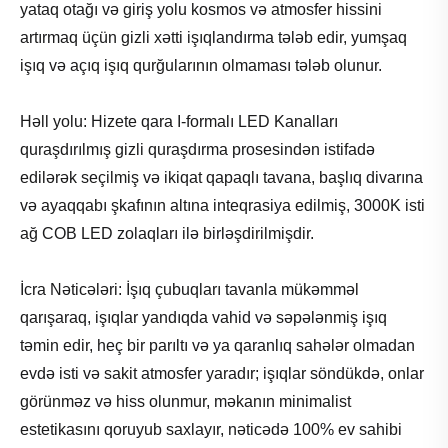
yataq otağı və giriş yolu kosmos və atmosfer hissini
artırmaq üçün gizli xətti işıqlandırma tələb edir, yumşaq
işıq və açıq işıq qurğularının olmaması tələb olunur.
Həll yolu: Hizete qara I-formalı LED Kanalları
quraşdırılmış gizli quraşdırma prosesindən istifadə
edilərək seçilmiş və ikiqat qapaqlı tavana, başlıq divarına
və ayaqqabı şkafının altına inteqrasiya edilmiş, 3000K isti
ağ COB LED zolaqları ilə birləşdirilmişdir.
İcra Nəticələri: İşıq çubuqları tavanla mükəmməl
qarışaraq, işıqlar yandıqda vahid və səpələnmiş işıq
təmin edir, heç bir parıltı və ya qaranlıq sahələr olmadan
evdə isti və sakit atmosfer yaradır; işıqlar söndükdə, onlar
görünməz və hiss olunmur, məkanın minimalist
estetikasını qoruyub saxlayır, nəticədə 100% ev sahibi