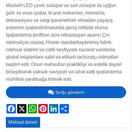
Müxtəlif LED çevik zolaqlar və sərt zolaqlar ilə uyğun
gəlir və əsas işıqlar, ticarət məkanları, memarlıq
dekorasiyası və sərgi parametrləri olmadan yaşayış
evlərinin işıqlandırılmasında geniş istifadə olunur.
İşıqlandırma profilləri üzrə ixtisaslaşan aparıcı Çin
istehsalçısı olaraq, Hizete standartlaşdırılmış fabrik
istehsal sistemi və ciddi keyfiyyətə nəzarət vasitəsilə
qlobal müştərilərə sabit və etibarlı təchizatçı xidmətləri
təqdim edir. Onun məhsulları praktikliyi və estetik dəyəri
birləşdirərək yüksək səviyyəli və rahat xətti işıqlandırma
mühitləri yaratmağa kömək edir.
Sorğu göndərin
Facebook
X
WhatsApp
Pinterest
LinkedIn
Share
Məhsul təsviri