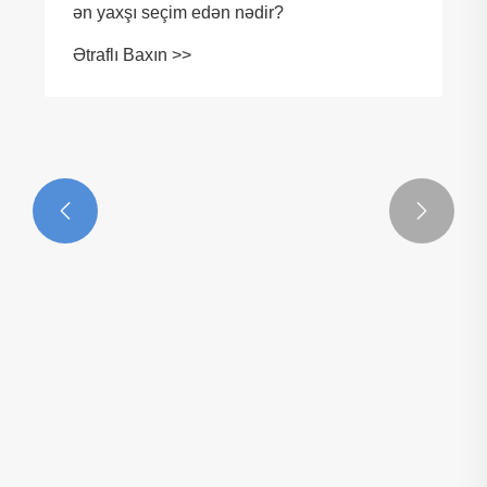


WPC divar panelini müasir interyerlər üçün
ən yaxşı seçim edən nədir?
Ətraflı Baxın >>