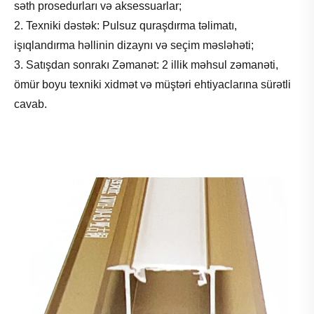
səth prosedurları və aksessuarlar;
2. Texniki dəstək: Pulsuz quraşdırma təlimatı,
işıqlandırma həllinin dizaynı və seçim məsləhəti;
3. Satışdan sonrakı Zəmanət: 2 illik məhsul zəmanəti,
ömür boyu texniki xidmət və müştəri ehtiyaclarına sürətli
cavab.