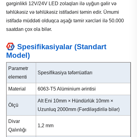
gərginlikli 12V/24V LED zolaqları ilə uyğun gəlir və
təhlükəsiz və təhlükəsiz istifadəni təmin edir. Ümumi
istifadə müddəti olduqca aşağı təmir xərcləri ilə 50.000
saatdan çox ola bilər.
Spesifikasiyalar (Standart
Model)
Parametr
Spesifikasiya təfərrüatları
elementi
Material
6063-T5 Alüminium ərintisi
Alt Eni 10mm × Hündürlük 10mm ×
Ölçü
Uzunluq 2000mm (Fərdiləşdirilə bilər)
Divar
1,2 mm
Qalınlığı