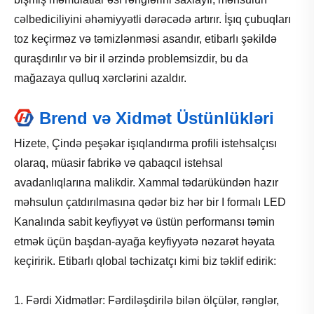
cəlbediciliyini əhəmiyyətli dərəcədə artırır. İşıq çubuqları
toz keçirməz və təmizlənməsi asandır, etibarlı şəkildə
quraşdırılır və bir il ərzində problemsizdir, bu da
mağazaya qulluq xərclərini azaldır.
Brend və Xidmət Üstünlükləri
Hizete, Çində peşəkar işıqlandırma profili istehsalçısı
olaraq, müasir fabrikə və qabaqcıl istehsal
avadanlıqlarına malikdir. Xammal tədarükündən hazır
məhsulun çatdırılmasına qədər biz hər bir I formalı LED
Kanalında sabit keyfiyyət və üstün performansı təmin
etmək üçün başdan-ayağa keyfiyyətə nəzarət həyata
keçiririk. Etibarlı qlobal təchizatçı kimi biz təklif edirik:
1. Fərdi Xidmətlər: Fərdiləşdirilə bilən ölçülər, rənglər,