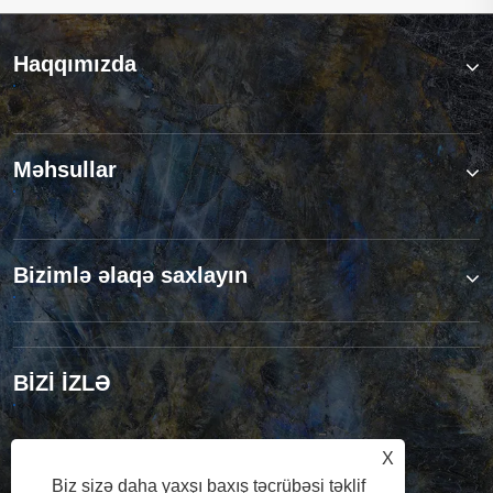
Haqqımızda
Məhsullar
Bizimlə əlaqə saxlayın
BİZİ İZLƏ
X
Biz sizə daha yaxşı baxış təcrübəsi təklif