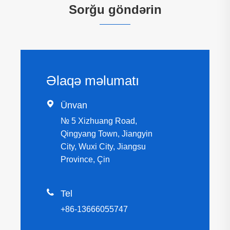
Sorğu göndərin
Əlaqə məlumatı

Ünvan
№ 5 Xizhuang Road,
Qingyang Town, Jiangyin
City, Wuxi City, Jiangsu
Province, Çin

Tel
+86-13666055747