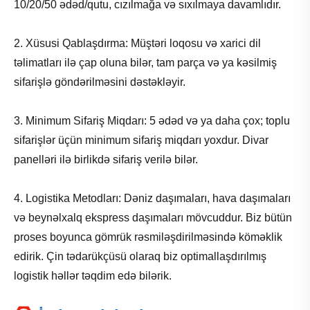
10/20/50 ədəd/qutu, cızılmağa və sıxılmaya davamlıdır.
2. Xüsusi Qablaşdırma: Müştəri loqosu və xarici dil
təlimatları ilə çap oluna bilər, tam parça və ya kəsilmiş
sifarişlə göndərilməsini dəstəkləyir.
3. Minimum Sifariş Miqdarı: 5 ədəd və ya daha çox; toplu
sifarişlər üçün minimum sifariş miqdarı yoxdur. Divar
panelləri ilə birlikdə sifariş verilə bilər.
4. Logistika Metodları: Dəniz daşımaları, hava daşımaları
və beynəlxalq ekspress daşımaları mövcuddur. Biz bütün
proses boyunca gömrük rəsmiləşdirilməsində köməklik
edirik. Çin tədarükçüsü olaraq biz optimallaşdırılmış
logistik həllər təqdim edə bilərik.