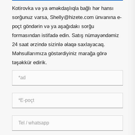
Kotirovka və ya əməkdaşlıqla bağlı hər hansı
sorğunuz varsa, Shelly@hizete.com ünvanına e-
poçt göndərin və ya aşağıdakı sorğu
formasından istifadə edin. Satış nümayəndəmiz
24 saat ərzində sizinlə əlaqə saxlayacaq.
Məhsullarımıza göstərdiyiniz marağa görə
təşəkkür edirik.