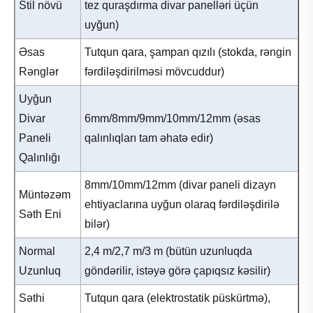
Stil növü
tez quraşdırma divar panelləri üçün
uyğun)
Əsas
Tutqun qara, şampan qızılı (stokda, rəngin
Rənglər
fərdiləşdirilməsi mövcuddur)
Uyğun
Divar
6mm/8mm/9mm/10mm/12mm (əsas
Paneli
qalınlıqları tam əhatə edir)
Qalınlığı
8mm/10mm/12mm (divar paneli dizayn
Müntəzəm
ehtiyaclarına uyğun olaraq fərdiləşdirilə
Səth Eni
bilər)
Normal
2,4 m/2,7 m/3 m (bütün uzunluqda
Uzunluq
göndərilir, istəyə görə çapıqsız kəsilir)
Səthi
Tutqun qara (elektrostatik püskürtmə),