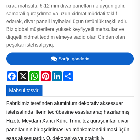
ixrac məhsulu, 6-12 mm divar panelləri ilə uyğun gəlir,
səmərəli quraşdırma və uzun xidmət müddəti təklif
edərək, divar paneli layihələri üçün üstünlük təşkil edir.
Biz qlobal müştərilərə yüksək keyfiyyətli məhsullar və
diqqətli xidmət təqdim etməyə sadiq olan Çindən olan
peşəkar istehsalçıyıq.
Sorğu göndərin
Facebook
X
WhatsApp
Pinterest
LinkedIn
Share
Məhsul təsviri
Fabrikimiz tərəfindən alüminium dekorativ aksessuar
istehsalında illərin təcrübəsinə əsaslanaraq hazırlanmış
Hizete Meydanı Xarici Künc Trimi, tez quraşdırılan divar
panellərinin birləşdirilməsi və möhkəmləndirilməsi üçün
əsas aksesuardır. O, dekorasiya və praktikliyi