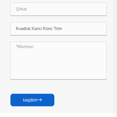
təqdim
