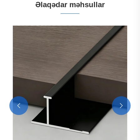
Əlaqədar məhsullar

