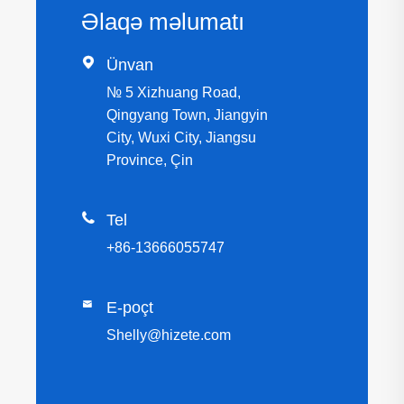
Əlaqə məlumatı

Ünvan
№ 5 Xizhuang Road,
Qingyang Town, Jiangyin
City, Wuxi City, Jiangsu
Province, Çin

Tel
+86-13666055747

E-poçt
Shelly@hizete.com