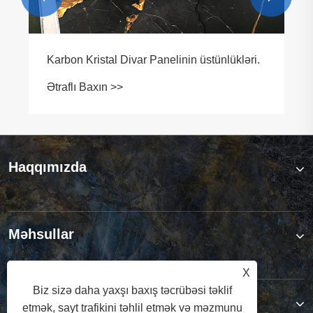
Karbon Kristal Divar Panelinin üstünlükləri.
Ətraflı Baxın >>
Haqqımızda
Məhsullar
X
Biz sizə daha yaxşı baxış təcrübəsi təklif
Bizimlə əlaqə saxlayın
etmək, sayt trafikini təhlil etmək və məzmunu