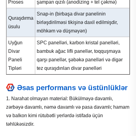
Proses
şampan qızılı (anodizing + tel çəkmə)
Snap-in (birbaşa divar panelinin
Quraşdırma
birləşdirilməsi tikişinə daxil edilmişdir,
üsulu
möhkəm və düşməyən)
Uyğun
SPC panelləri, karbon kristal panelləri,
Divar
bambuk ağac lifli panellər, toqquşmaya
Paneli
qarşı panellər, şəbəkə panelləri və digər
Tipləri
tez quraşdırılan divar panelləri
Əsas performans və üstünlüklər
1. Narahat olmayan material: Bükülməyə davamlı,
zərbəyə davamlı, nəmə davamlı və pasa davamlı; hamam
və balkon kimi rütubətli yerlərdə istifadə üçün
təhlükəsizdir.