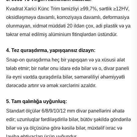
Kvadrat Xarici Künc Trim təmizliyi ≥99,7%, sərtlik ≥12HV,
oksidləşməyə davamlı, korroziyaya davamlı, deformasiya
olunmayan, xidmət müddəti 20 ildən çox, adi plastik və ya
təkrar emal edilmiş alüminium fitinqlərdən üstündür.
4. Tez quraşdırma, yapışqansız dizayn:
Snap-on quraşdırma heç bir yapışqan və ya xüsusi alət
tələb etmir; bir nəfər onu idarə edə bilər və o, divar paneli
ilə eyni vaxtda quraşdırıla bilər, səmərəliliyi əhəmiyyətli
dərəcədə artırır və əmək xərclərini azaldır.
5. Tam qalınlığa uyğunluq:
Standart ölçülər 6/8/9/10/12 mm divar panellərini əhatə
edir; uzunluqlar fərdiləşdirilə bilər, bütöv şəkildə göndərilə
bilər və ya ölçüsünə görə kəsilə bilər, müxtəlif ixrac və
layihə ehtiyacları üçün uyğundur.