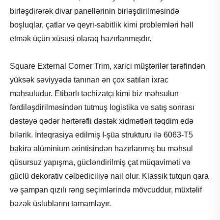
birləşdirərək divar panellərinin birləşdirilməsində
boşluqlar, çatlar və qeyri-sabitlik kimi problemləri həll
etmək üçün xüsusi olaraq hazırlanmışdır.
Square External Corner Trim, xarici müştərilər tərəfindən
yüksək səviyyədə tanınan ən çox satılan ixrac
məhsuludur. Etibarlı təchizatçı kimi biz məhsulun
fərdiləşdirilməsindən tutmuş logistika və satış sonrası
dəstəyə qədər hərtərəfli dəstək xidmətləri təqdim edə
bilərik. İnteqrasiya edilmiş I-şüa strukturu ilə 6063-T5
bakirə alüminium ərintisindən hazırlanmış bu məhsul
qüsursuz yapışma, gücləndirilmiş çat müqaviməti və
güclü dekorativ cəlbediciliyə nail olur. Klassik tutqun qara
və şampan qızılı rəng seçimlərində mövcuddur, müxtəlif
bəzək üslublarını tamamlayır.