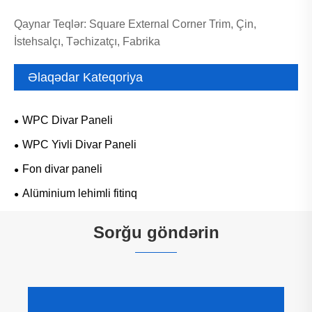
Qaynar Teqlər: Square External Corner Trim, Çin,
İstehsalçı, Təchizatçı, Fabrika
Əlaqədar Kateqoriya
WPC Divar Paneli
WPC Yivli Divar Paneli
Fon divar paneli
Alüminium lehimli fitinq
Sorğu göndərin