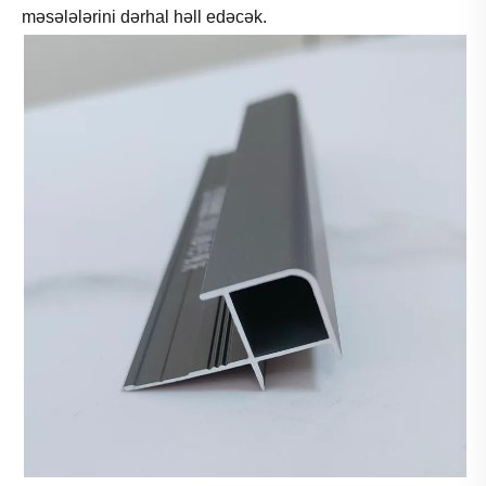
məsələlərini dərhal həll edəcək.