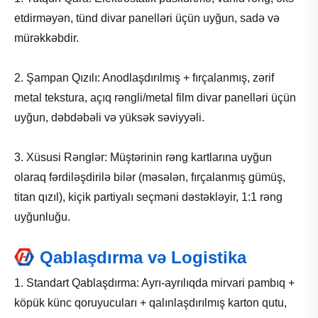
etdirməyən, tünd divar panelləri üçün uyğun, sadə və
mürəkkəbdir.
2. Şampan Qızılı: Anodlaşdırılmış + fırçalanmış, zərif
metal tekstura, açıq rəngli/metal film divar panelləri üçün
uyğun, dəbdəbəli və yüksək səviyyəli.
3. Xüsusi Rənglər: Müştərinin rəng kartlarına uyğun
olaraq fərdiləşdirilə bilər (məsələn, fırçalanmış gümüş,
titan qızıl), kiçik partiyalı seçməni dəstəkləyir, 1:1 rəng
uyğunluğu.
Qablaşdırma və Logistika
1. Standart Qablaşdırma: Ayrı-ayrılıqda mirvari pambıq +
köpük künc qoruyucuları + qalınlaşdırılmış karton qutu,