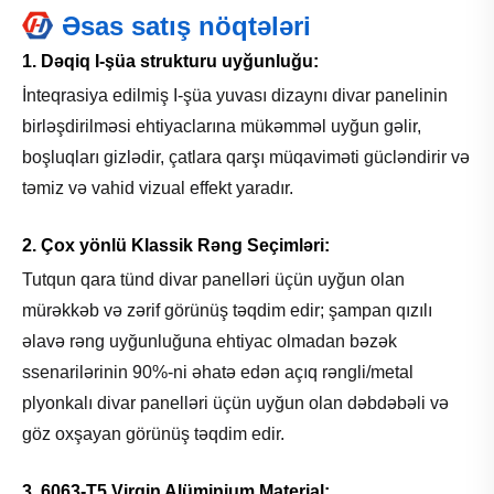
Əsas satış nöqtələri
1. Dəqiq I-şüa strukturu uyğunluğu:
İnteqrasiya edilmiş I-şüa yuvası dizaynı divar panelinin
birləşdirilməsi ehtiyaclarına mükəmməl uyğun gəlir,
boşluqları gizlədir, çatlara qarşı müqaviməti gücləndirir və
təmiz və vahid vizual effekt yaradır.
2. Çox yönlü Klassik Rəng Seçimləri:
Tutqun qara tünd divar panelləri üçün uyğun olan
mürəkkəb və zərif görünüş təqdim edir; şampan qızılı
əlavə rəng uyğunluğuna ehtiyac olmadan bəzək
ssenarilərinin 90%-ni əhatə edən açıq rəngli/metal
plyonkalı divar panelləri üçün uyğun olan dəbdəbəli və
göz oxşayan görünüş təqdim edir.
3. 6063-T5 Virgin Alüminium Material: