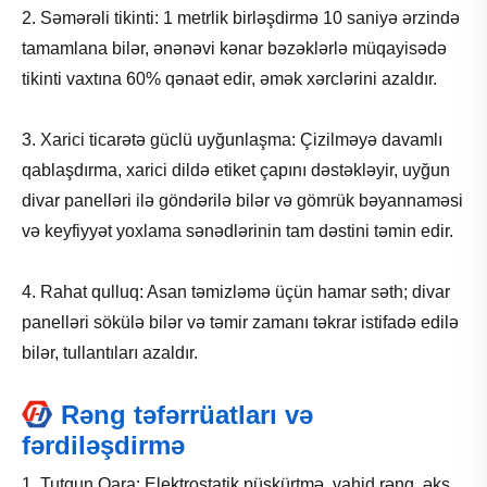
2. Səmərəli tikinti: 1 metrlik birləşdirmə 10 saniyə ərzində
tamamlana bilər, ənənəvi kənar bəzəklərlə müqayisədə
tikinti vaxtına 60% qənaət edir, əmək xərclərini azaldır.
3. Xarici ticarətə güclü uyğunlaşma: Çizilməyə davamlı
qablaşdırma, xarici dildə etiket çapını dəstəkləyir, uyğun
divar panelləri ilə göndərilə bilər və gömrük bəyannaməsi
və keyfiyyət yoxlama sənədlərinin tam dəstini təmin edir.
4. Rahat qulluq: Asan təmizləmə üçün hamar səth; divar
panelləri sökülə bilər və təmir zamanı təkrar istifadə edilə
bilər, tullantıları azaldır.
Rəng təfərrüatları və
fərdiləşdirmə
1. Tutqun Qara: Elektrostatik püskürtmə, vahid rəng, əks