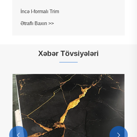
İncə I-formalı Trim
Ətraflı Baxın >>
Xəbər Tövsiyələri

