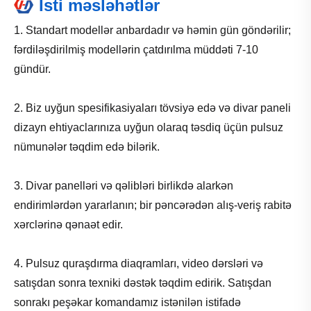
İsti məsləhətlər
1. Standart modellər anbardadır və həmin gün göndərilir;
fərdiləşdirilmiş modellərin çatdırılma müddəti 7-10
gündür.
2. Biz uyğun spesifikasiyaları tövsiyə edə və divar paneli
dizayn ehtiyaclarınıza uyğun olaraq təsdiq üçün pulsuz
nümunələr təqdim edə bilərik.
3. Divar panelləri və qəlibləri birlikdə alarkən
endirimlərdən yararlanın; bir pəncərədən alış-veriş rabitə
xərclərinə qənaət edir.
4. Pulsuz quraşdırma diaqramları, video dərsləri və
satışdan sonra texniki dəstək təqdim edirik. Satışdan
sonrakı peşəkar komandamız istənilən istifadə