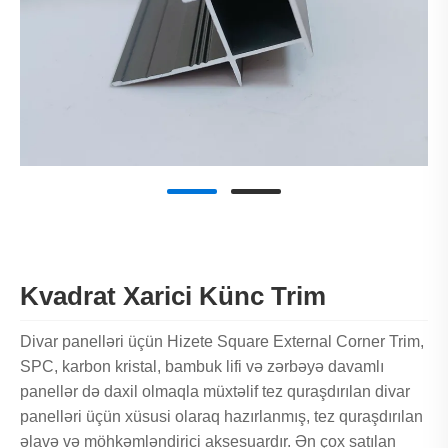
Kvadrat Xarici Künc Trim
Divar panelləri üçün Hizete Square External Corner Trim,
SPC, karbon kristal, bambuk lifi və zərbəyə davamlı
panellər də daxil olmaqla müxtəlif tez quraşdırılan divar
panelləri üçün xüsusi olaraq hazırlanmış, tez quraşdırılan
əlavə və möhkəmləndirici aksesuardır. Ən çox satılan