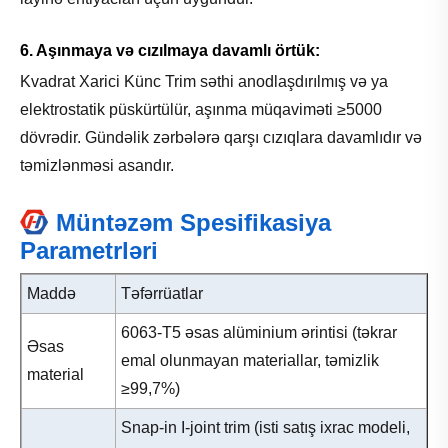
6. Aşınmaya və cızılmaya davamlı örtük:
Kvadrat Xarici Künc Trim səthi anodlaşdırılmış və ya
elektrostatik püskürtülür, aşınma müqaviməti ≥5000
dövrədir. Gündəlik zərbələrə qarşı cızıqlara davamlıdır və
təmizlənməsi asandır.
Müntəzəm Spesifikasiya
Parametrləri
Maddə
Təfərrüatlar
6063-T5 əsas alüminium ərintisi (təkrar
Əsas
emal olunmayan materiallar, təmizlik
material
≥99,7%)
Snap-in I-joint trim (isti satış ixrac modeli,