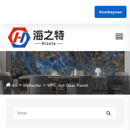
Azərbaycan
Ev
Məhsullar
WPC Yivli Divar Paneli