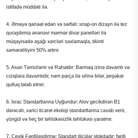
istifadə müddəti ilə.
4. Əməyə qənaət edən və sərfəli: snap-on dizayn ilə tez
quraşdırma ənənəvi mərmər divar panelləri ilə
müqayisədə aşağı xərcləri saxlamaqla, tikinti
səmərəliliyini 50% artırır.
5. Asan Təmizlənir və Rahatdır: Barmaq izinə davamlı və
cızıqlara davamlıdır, nəm parça ilə silinə bilər, peşəkar
qulluq tələb etmir.
6. İxrac Standartlarına Uyğundur: Alov gecikdirən B1
dərəcəli, xarici ticarət ekoloji standartlarına cavab verir,
yüngül və heç bir təhlükəsizlik təhlükəsi yaratmır.
7. Çevik Fərdiləşdirmə: Standart ölçülər stokdadır; fərdi