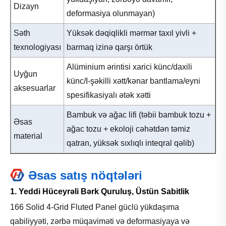
Dizayn
deformasiya olunmayan)
Səth
Yüksək dəqiqlikli mərmər taxıl yivli +
texnologiyası
barmaq izinə qarşı örtük
Alüminium ərintisi xarici künc/daxili
Uyğun
künc/I-şəkilli xətt/kənar bantlama/eyni
aksesuarlar
spesifikasiyalı ətək xətti
Bambuk və ağac lifi (təbii bambuk tozu +
Əsas
ağac tozu + ekoloji cəhətdən təmiz
material
qatran, yüksək sıxlıqlı inteqral qəlib)
Əsas satış nöqtələri
1. Yeddi Hüceyrəli Bərk Quruluş, Üstün Sabitlik
166 Solid 4-Grid Fluted Panel güclü yükdaşıma
qabiliyyəti, zərbə müqaviməti və deformasiyaya və