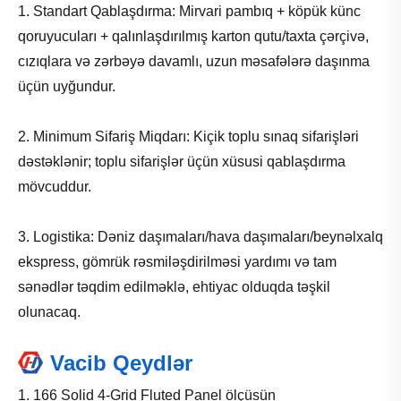
1. Standart Qablaşdırma: Mirvari pambıq + köpük künc
qoruyucuları + qalınlaşdırılmış karton qutu/taxta çərçivə,
cızıqlara və zərbəyə davamlı, uzun məsafələrə daşınma
üçün uyğundur.
2. Minimum Sifariş Miqdarı: Kiçik toplu sınaq sifarişləri
dəstəklənir; toplu sifarişlər üçün xüsusi qablaşdırma
mövcuddur.
3. Logistika: Dəniz daşımaları/hava daşımaları/beynəlxalq
ekspress, gömrük rəsmiləşdirilməsi yardımı və tam
sənədlər təqdim edilməklə, ehtiyac olduqda təşkil
olunacaq.
Vacib Qeydlər
1. 166 Solid 4-Grid Fluted Panel ölçüsün