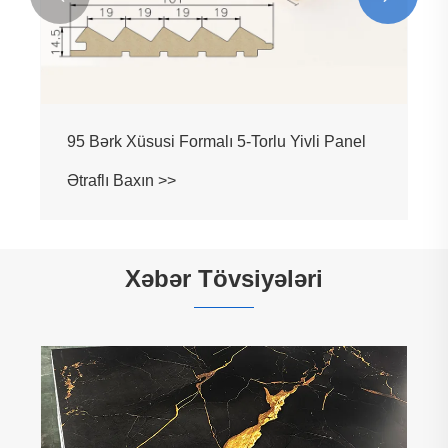
139 İçi boş 5-torlu yivli Panel
Ətraflı Baxın >>
Xəbər Tövsiyələri
Toqquşmaya Qarşı İdarə Heyəti müasir
mühitlərdə aktivləri necə qoruyur və