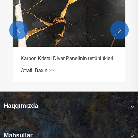
təhlükəsizliyi artırır?
Ətraflı Baxın >>


Haqqımızda
Məhsullar