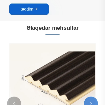
təqdim

Əlaqədar məhsullar

