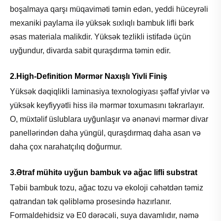
boşalmaya qarşı müqaviməti təmin edən, yeddi hüceyrəli
mexaniki paylama ilə yüksək sıxlıqlı bambuk lifli bərk
əsas materiala malikdir. Yüksək tezlikli istifadə üçün
uyğundur, divarda sabit quraşdırma təmin edir.
2.High-Definition Mərmər Naxışlı Yivli Finiş
Yüksək dəqiqlikli laminasiya texnologiyası şəffaf yivlər və
yüksək keyfiyyətli hiss ilə mərmər toxumasını təkrarlayır.
O, müxtəlif üslublara uyğunlaşır və ənənəvi mərmər divar
panellərindən daha yüngül, quraşdırmaq daha asan və
daha çox narahatçılıq doğurmur.
3.Ətraf mühitə uyğun bambuk və ağac lifli substrat
Təbii bambuk tozu, ağac tozu və ekoloji cəhətdən təmiz
qatrandan tək qəlibləmə prosesində hazırlanır.
Formaldehidsiz və E0 dərəcəli, suya davamlıdır, nəmə