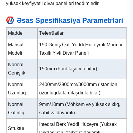
yüksək keyfiyyətli divar panelləri təqdim edir.
Əsas Spesifikasiya Parametrləri
Maddə
Təfərrüatlar
Məhsul
150 Geniş Qatı Yeddi Hüceyrəli Mərmər
Modeli
Taxıllı Yivli Divar Paneli
Normal
150mm (Fərdiləşdirilə bilər)
Genişlik
Normal
2400mm/2900mm/3000mm (İstənilən
Uzunluq
uzunluqda fərdiləşdirilə bilər)
Normal
9mm/10mm (Möhkəm və yüksək sıxlıq,
Qalınlıq
sabit və davamlı)
İnteqral Bərk Yeddi Hüceyrə (Yüksək
Struktur
yükdaşıyan, zərbəyə davamlı,