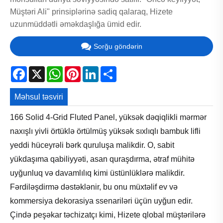
Müştəri Ali" prinsiplərinə sadiq qalaraq, Hizete
uzunmüddətli əməkdaşlığa ümid edir.
Sorğu göndərin
Facebook
X
WhatsApp
Pinterest
LinkedIn
Share
Məhsul təsviri
166 Solid 4-Grid Fluted Panel, yüksək dəqiqlikli mərmər
naxışlı yivli örtüklə örtülmüş yüksək sıxlıqlı bambuk lifli
yeddi hüceyrəli bərk quruluşa malikdir. O, sabit
yükdaşıma qabiliyyəti, asan quraşdırma, ətraf mühitə
uyğunluq və davamlılıq kimi üstünlüklərə malikdir.
Fərdiləşdirmə dəstəklənir, bu onu müxtəlif ev və
kommersiya dekorasiya ssenariləri üçün uyğun edir.
Çində peşəkar təchizatçı kimi, Hizete qlobal müştərilərə