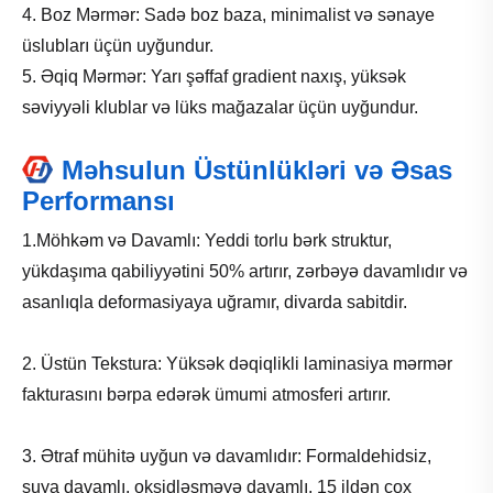
4. Boz Mərmər: Sadə boz baza, minimalist və sənaye
üslubları üçün uyğundur.
5. Əqiq Mərmər: Yarı şəffaf gradient naxış, yüksək
səviyyəli klublar və lüks mağazalar üçün uyğundur.
Məhsulun Üstünlükləri və Əsas
Performansı
1.Möhkəm və Davamlı: Yeddi torlu bərk struktur,
yükdaşıma qabiliyyətini 50% artırır, zərbəyə davamlıdır və
asanlıqla deformasiyaya uğramır, divarda sabitdir.
2. Üstün Tekstura: Yüksək dəqiqlikli laminasiya mərmər
fakturasını bərpa edərək ümumi atmosferi artırır.
3. Ətraf mühitə uyğun və davamlıdır: Formaldehidsiz,
suya davamlı, oksidləşməyə davamlı, 15 ildən çox