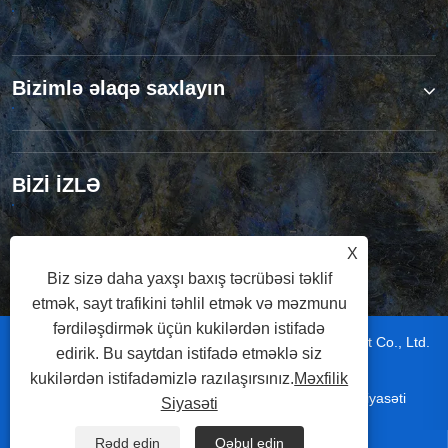
Bizimlə əlaqə saxlayın
BİZİ İZLƏ
X
Biz sizə daha yaxşı baxış təcrübəsi təklif
etmək, sayt trafikini təhlil etmək və məzmunu
fərdiləşdirmək üçün kukilərdən istifadə
Copyright © 2026 Wuxi Hizete Technology Development Co., Ltd.
edirik. Bu saytdan istifadə etməklə siz
Bütün hüquqlar qorunur.
kukilərdən istifadəmizlə razılaşırsınız.
Məxfilik
|
|
|
|
Links
Sitemap
RSS
XML
Məxfilik Siyasəti
Siyasəti
Rədd edin
Qəbul edin