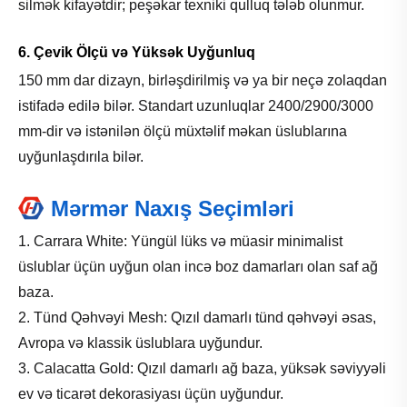
silmək kifayətdir; peşəkar texniki qulluq tələb olunmur.
6. Çevik Ölçü və Yüksək Uyğunluq
150 mm dar dizayn, birləşdirilmiş və ya bir neçə zolaqdan
istifadə edilə bilər. Standart uzunluqlar 2400/2900/3000
mm-dir və istənilən ölçü müxtəlif məkan üslublarına
uyğunlaşdırıla bilər.
Mərmər Naxış Seçimləri
1. Carrara White: Yüngül lüks və müasir minimalist
üslublar üçün uyğun olan incə boz damarları olan saf ağ
baza.
2. Tünd Qəhvəyi Mesh: Qızıl damarlı tünd qəhvəyi əsas,
Avropa və klassik üslublara uyğundur.
3. Calacatta Gold: Qızıl damarlı ağ baza, yüksək səviyyəli
ev və ticarət dekorasiyası üçün uyğundur.