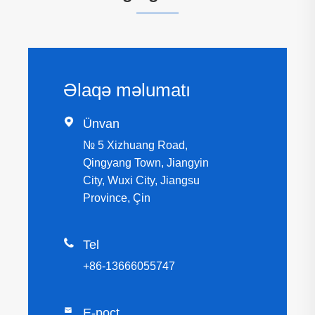
Əlaqə məlumatı

Ünvan
№ 5 Xizhuang Road,
Qingyang Town, Jiangyin
City, Wuxi City, Jiangsu
Province, Çin

Tel
+86-13666055747

E-poçt