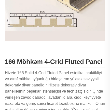
166 Möhkəm 4-Grid Fluted Panel
Hizete 166 Solid 4-Grid Fluted Panel estetika, praktikliyi
və ətraf mühitə uyğunluğu birləşdirən yüksək səviyyəli
dekorativ divar panelidir. Hizete dekorativ divar
panellərinin peşəkar istehsalçısı və təchizatçısıdır. Çində
yerləşən zavod qabaqcıl avadanlıqlara, ciddi keyfiyyətə
nəzarətə və geniş xarici ticarət təcrübəsinə malikdir. Onun
məhsulları dünya səviyyəsində satılır. "Öncə keyfiyyət,