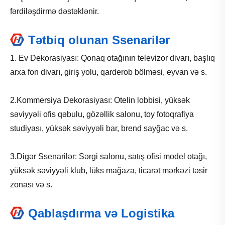
fərdiləşdirmə dəstəklənir.
Tətbiq olunan Ssenarilər
1. Ev Dekorasiyası: Qonaq otağının televizor divarı, başlıq
arxa fon divarı, giriş yolu, qarderob bölməsi, eyvan və s.
2.Kommersiya Dekorasiyası: Otelin lobbisi, yüksək
səviyyəli ofis qəbulu, gözəllik salonu, toy fotoqrafiya
studiyası, yüksək səviyyəli bar, brend sayğac və s.
3.Digər Ssenarilər: Sərgi salonu, satış ofisi model otağı,
yüksək səviyyəli klub, lüks mağaza, ticarət mərkəzi təsir
zonası və s.
Qablaşdırma və Logistika