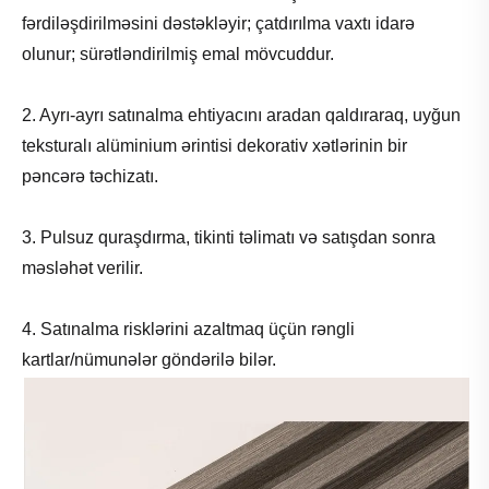
fərdiləşdirilməsini dəstəkləyir; çatdırılma vaxtı idarə
olunur; sürətləndirilmiş emal mövcuddur.
2. Ayrı-ayrı satınalma ehtiyacını aradan qaldıraraq, uyğun
teksturalı alüminium ərintisi dekorativ xətlərinin bir
pəncərə təchizatı.
3. Pulsuz quraşdırma, tikinti təlimatı və satışdan sonra
məsləhət verilir.
4. Satınalma risklərini azaltmaq üçün rəngli
kartlar/nümunələr göndərilə bilər.