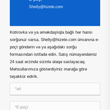
Shelly@hizete.com
Kotirovka və ya əməkdaşlıqla bağlı hər hansı
sorğunuz varsa, Shelly@hizete.com ünvanına e-
poçt göndərin və ya aşağıdakı sorğu
formasından istifadə edin. Satış nümayəndəmiz
24 saat ərzində sizinlə əlaqə saxlayacaq.
Məhsullarımıza göstərdiyiniz marağa görə
təşəkkür edirik.