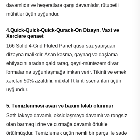
davamlıdır və həşəratlara qarşı davamlıdır, rütubətli
mühitlər üçün uyğundur.
4.Quick-Quick-Quick-Qurack-On Dizayn, Vaxt və
Xərclərə qənaət
166 Solid 4-Grid Fluted Panel qüsursuz yapışqan
dizayna malikdir. Asan kəsmə, qaynaq və daşlama
ehtiyacını aradan qaldıraraq, qeyri-müntəzəm divar
formalarına uyğunlaşmağa imkan verir. Tikinti və əmək
xərcləri 50% azaldılır, müxtəlif tikinti ssenariləri üçün
uyğundur.
5. Təmizlənməsi asan və baxım tələb olunmur
Səth ləkəyə davamlı, oksidləşməyə davamlı və rəngsiz
olan barmaq izinə və cızmağa davamlı örtüklə
örtülmüşdür. Təmizləmək üçün nəmli bir parça ilə sadə